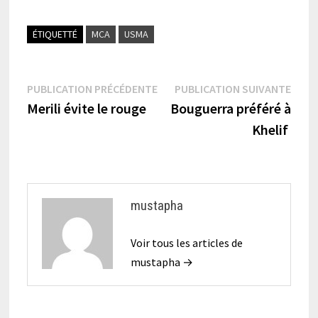
ÉTIQUETTÉ
MCA
USMA
Navigation
Publication
Publi
PUBLICATION PRÉCÉDENTE
PUBLICATION SUIVANTE
précédente :
suiva
Merili évite le rouge
Bouguerra préféré à
de
Khelif
l’article
mustapha
Voir tous les articles de
mustapha →