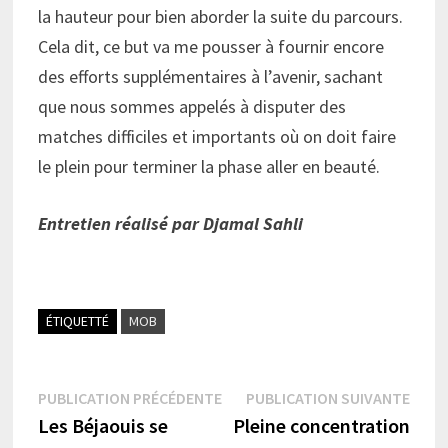
la hauteur pour bien aborder la suite du parcours.
Cela dit, ce but va me pousser à fournir encore
des efforts supplémentaires à l’avenir, sachant
que nous sommes appelés à disputer des
matches difficiles et importants où on doit faire
le plein pour terminer la phase aller en beauté.
Entretien réalisé par Djamal Sahli
ÉTIQUETTÉ
MOB
Navigation
Publication
Publi
PUBLICATION PRÉCÉDENTE
PUBLICATION SUIVANTE
précédente :
suiva
Les Béjaouis se
Pleine concentration
de