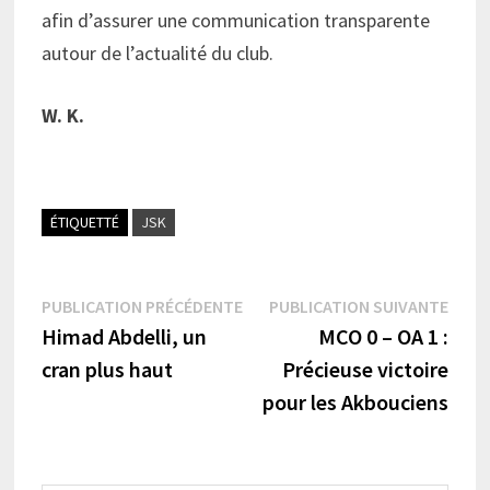
afin d’assurer une communication transparente
autour de l’actualité du club.
W. K.
ÉTIQUETTÉ
JSK
Navigation
Publication
Publi
PUBLICATION PRÉCÉDENTE
PUBLICATION SUIVANTE
précédente :
suiva
Himad Abdelli, un
MCO 0 – OA 1 :
de
cran plus haut
Précieuse victoire
l’article
pour les Akbouciens