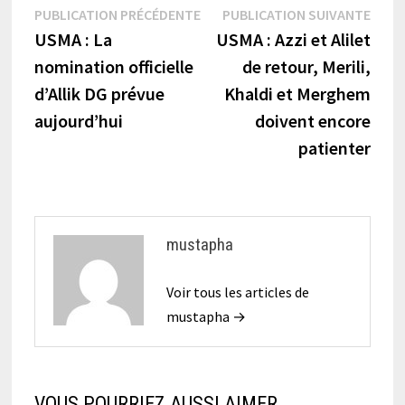
Navigation
Publication
Publi
PUBLICATION PRÉCÉDENTE
PUBLICATION SUIVANTE
précédente :
suiva
USMA : La
USMA : Azzi et Alilet
de
nomination officielle
de retour, Merili,
l’article
d’Allik DG prévue
Khaldi et Merghem
aujourd’hui
doivent encore
patienter
mustapha
Voir tous les articles de
mustapha →
VOUS POURRIEZ AUSSI AIMER