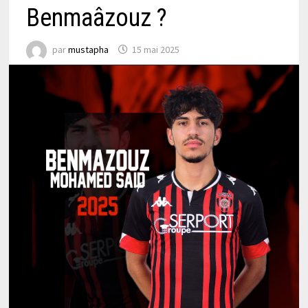
Benmaâzouz ?
par
mustapha
15 mai 2025