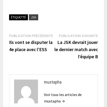
ÉTIQUETTÉ
JSK
Navigation
Publication
Publi
PUBLICATION PRÉCÉDENTE
PUBLICATION SUIVANTE
précédente :
suiva
Ils vont se disputer la
La JSK devrait jouer
de
4e place avec l’ESS
le dernier match avec
l’article
l’équipe B
mustapha
Voir tous les articles de
mustapha →