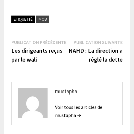
ÉTIQUETTÉ
MOB
Navigation
Publication
Publi
PUBLICATION PRÉCÉDENTE
PUBLICATION SUIVANTE
précédente :
suiva
Les dirigeants reçus
NAHD : La direction a
de
par le wali
réglé la dette
l’article
mustapha
Voir tous les articles de
mustapha →