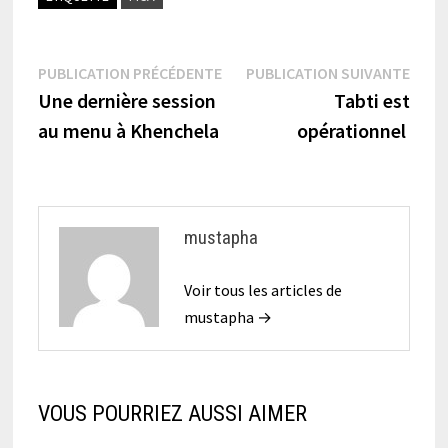
Navigation
Publication
Publi
PUBLICATION PRÉCÉDENTE
PUBLICATION SUIVANTE
précédente :
suiva
Une dernière session
Tabti est
de
au menu à Khenchela
opérationnel
l’article
mustapha
Voir tous les articles de
mustapha →
VOUS POURRIEZ AUSSI AIMER