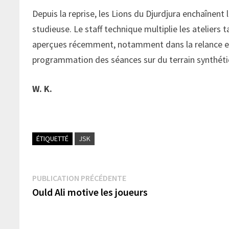
Depuis la reprise, les Lions du Djurdjura enchaîne
studieuse. Le staff technique multiplie les ateliers 
aperçues récemment, notamment dans la relance et l
programmation des séances sur du terrain synthétiq
W. K.
ÉTIQUETTÉ
JSK
Navigation
Publication
PUBLICATION PRÉCÉDENTE
précédente :
Ould Ali motive les joueurs
de
l’article