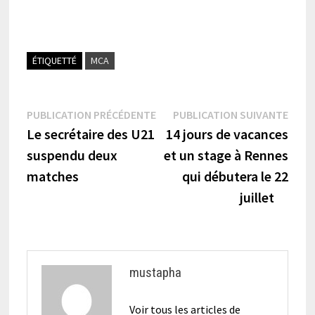
ÉTIQUETTÉ
MCA
Navigation
Publication
Publi
PUBLICATION PRÉCÉDENTE
PUBLICATION SUIVANTE
précédente :
suiva
Le secrétaire des U21
14 jours de vacances
de
suspendu deux
et un stage à Rennes
l’article
matches
qui débutera le 22
juillet
mustapha
Voir tous les articles de