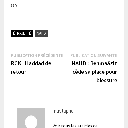
O.Y
ÉTIQUETTÉ
NAHD
Navigation
Publication
Publi
PUBLICATION PRÉCÉDENTE
PUBLICATION SUIVANTE
précédente :
suiva
RCK : Haddad de
NAHD : Benmaâziz
de
retour
cède sa place pour
l’article
blessure
mustapha
Voir tous les articles de