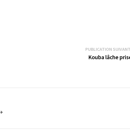
PUBLICATION SUIVAN
Kouba lâche pri
 →