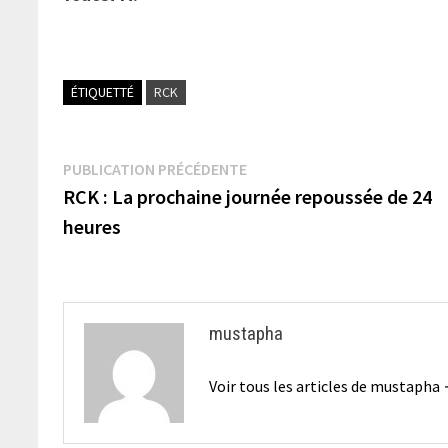
ÉTIQUETTÉ
RCK
Navigation
Publication
PUBLICATION PRÉCÉDENTE
précédente :
RCK : La prochaine journée repoussée de 24
de
heures
l’article
mustapha
Voir tous les articles de mustapha