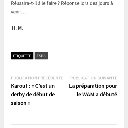
Réussira-t-il à le faire ? Réponse lors des jours à
venir…
H. M.
ÉTIQUETTÉ
ESBA
Navigation
Publication
Publi
PUBLICATION PRÉCÉDENTE
PUBLICATION SUIVANTE
précédente :
suiva
Karouf : « C’est un
La préparation pour
de
derby de début de
le WAM a débuté
l’article
saison »