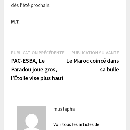
dès l’été prochain.
M.T.
Navigation
Publication
Publi
PUBLICATION PRÉCÉDENTE
PUBLICATION SUIVANTE
précédente :
suiva
PAC-ESBA, Le
Le Maroc coincé dans
de
Paradou joue gros,
sa bulle
l’article
l’Étoile vise plus haut
mustapha
Voir tous les articles de