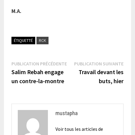
M.A.
ÉTIQUETTÉ
RCK
Navigation
Publication
Publi
PUBLICATION PRÉCÉDENTE
PUBLICATION SUIVANTE
précédente :
suiva
Salim Rebah engage
Travail devant les
de
un contre-la-montre
buts, hier
l’article
mustapha
Voir tous les articles de