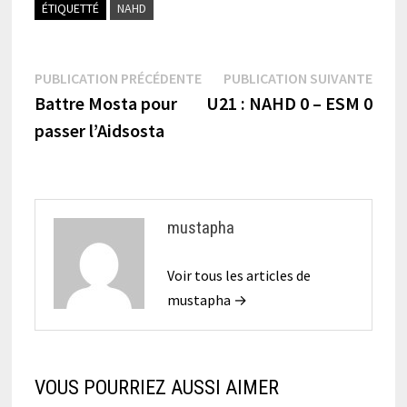
ÉTIQUETTÉ
NAHD
Navigation
Publication
Publi
PUBLICATION PRÉCÉDENTE
PUBLICATION SUIVANTE
précédente :
suiva
Battre Mosta pour
U21 : NAHD 0 – ESM 0
de
passer l’Aidsosta
l’article
mustapha
Voir tous les articles de
mustapha →
VOUS POURRIEZ AUSSI AIMER