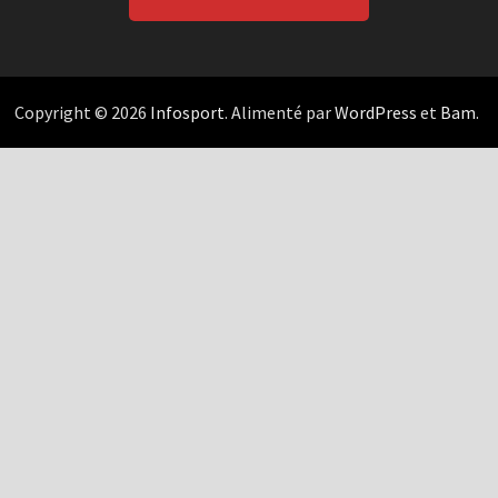
Copyright © 2026
Infosport
. Alimenté par
WordPress
et
Bam
.