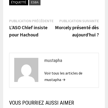
ÉTIQUETTÉ
ESBA
Navigation
Publication
Publi
PUBLICATION PRÉCÉDENTE
PUBLICATION SUIVANTE
précédente :
suiva
L’ASO Chlef insiste
Morcely présenté dès
de
pour Hachoud
aujourd’hui ?
l’article
mustapha
Voir tous les articles de
mustapha →
VOUS POURRIEZ AUSSI AIMER