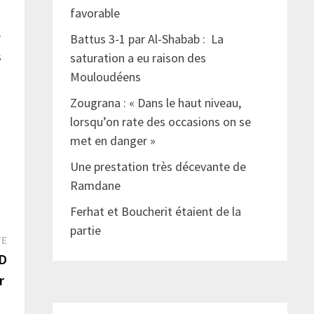
favorable
e
Battus 3-1 par Al-Shabab : La
s
saturation a eu raison des
Mouloudéens
Zougrana : « Dans le haut niveau,
lorsqu’on rate des occasions on se
met en danger »
Une prestation très décevante de
Ramdane
Ferhat et Boucherit étaient de la
partie
Publication
TE
suivante :
SD
Jr