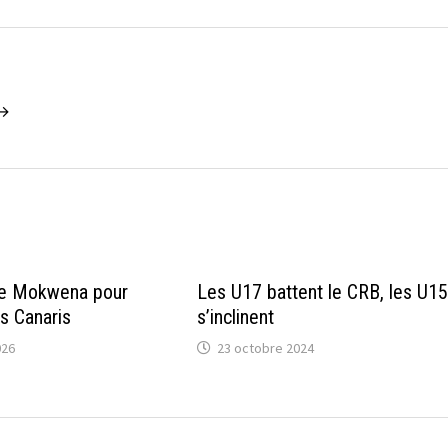
 →
 de Mokwena pour
Les U17 battent le CRB, les U15
es Canaris
s’inclinent
026
23 octobre 2024