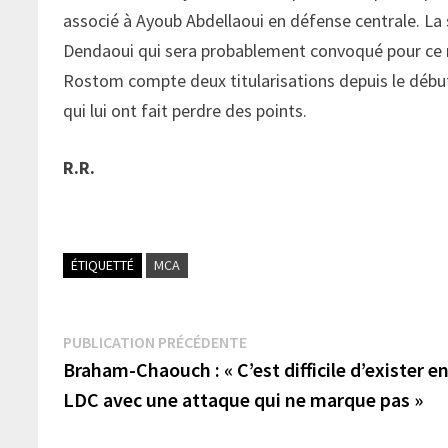
associé à Ayoub Abdellaoui en défense centrale. La
Dendaoui qui sera probablement convoqué pour ce 
Rostom compte deux titularisations depuis le débu
qui lui ont fait perdre des points.
R.R.
ÉTIQUETTÉ
MCA
Navigation
Publication
PUBLICATION PRÉCÉDENTE
précédente :
Braham-Chaouch : « C’est difficile d’exister e
de
LDC avec une attaque qui ne marque pas »
l’article