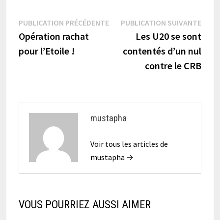
Navigation
Publication
Publi
PUBLICATION PRÉCÉDENTE
PUBLICATION SUIVANTE
précédente :
suiva
Opération rachat
Les U20 se sont
de
pour l’Etoile !
contentés d’un nul
l’article
contre le CRB
mustapha
Voir tous les articles de
mustapha →
VOUS POURRIEZ AUSSI AIMER