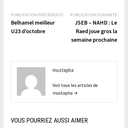
Navigation
Publication
Publi
PUBLICATION PRÉCÉDENTE
PUBLICATION SUIVANTE
précédente :
suiva
Belhamel meilleur
JSEB – NAHD : Le
de
U23 d’octobre
Raed joue gros la
l’article
semaine prochaine
mustapha
Voir tous les articles de
mustapha →
VOUS POURRIEZ AUSSI AIMER