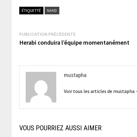
ÉTIQUETTÉ
NAHD
Navigation
Publication
PUBLICATION PRÉCÉDENTE
précédente :
Herabi conduira l’équipe momentanément
de
l’article
mustapha
Voir tous les articles de mustapha
VOUS POURRIEZ AUSSI AIMER