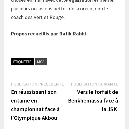
plusieurs occasions nettes de scorer », dira le
coach des Vert et Rouge.
Propos recueillis par Rafik Rabhi
ÉTIQUETTÉ
MCA
Navigation
Publication
Publi
PUBLICATION PRÉCÉDENTE
PUBLICATION SUIVANTE
précédente :
suiva
En réussissant son
Vers le forfait de
de
entame en
Benkhemassa face à
l’article
championnat face à
la JSK
l’Olympique Akbou