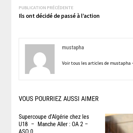
Navigation
Publication
PUBLICATION PRÉCÉDENTE
précédente :
Ils ont décidé de passé à l’action
de
l’article
mustapha
Voir tous les articles de mustapha
VOUS POURRIEZ AUSSI AIMER
Supercoupe d’Algérie chez les
U18 – Manche Aller : OA 2 –
ASO 0