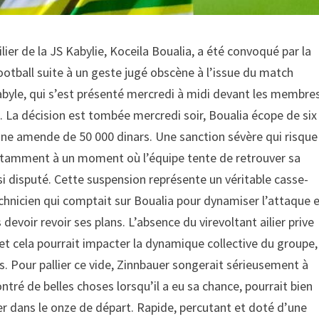
ier de la JS Kabylie, Koceila Boualia, a été convoqué par la
ootball suite à un geste jugé obscène à l’issue du match
abyle, qui s’est présenté mercredi à midi devant les membre
 La décision est tombée mercredi soir, Boualia écope de six
une amende de 50 000 dinars. Une sanction sévère qui risque
, notamment à un moment où l’équipe tente de retrouver sa
 disputé. Cette suspension représente un véritable casse-
echnicien qui comptait sur Boualia pour dynamiser l’attaque 
devoir revoir ses plans. L’absence du virevoltant ailier prive
f et cela pourrait impacter la dynamique collective du groupe,
. Pour pallier ce vide, Zinnbauer songerait sérieusement à
ontré de belles choses lorsqu’il a eu sa chance, pourrait bien
er dans le onze de départ. Rapide, percutant et doté d’une