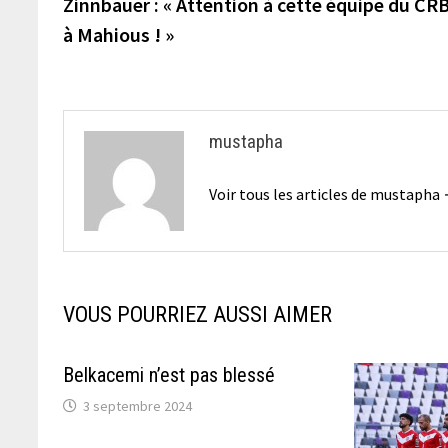
précédente :
Zinnbauer : « Attention à cette équipe du CRB
de
à Mahious ! »
l’article
mustapha
Voir tous les articles de mustapha
VOUS POURRIEZ AUSSI AIMER
Belkacemi n’est pas blessé
3 septembre 2024