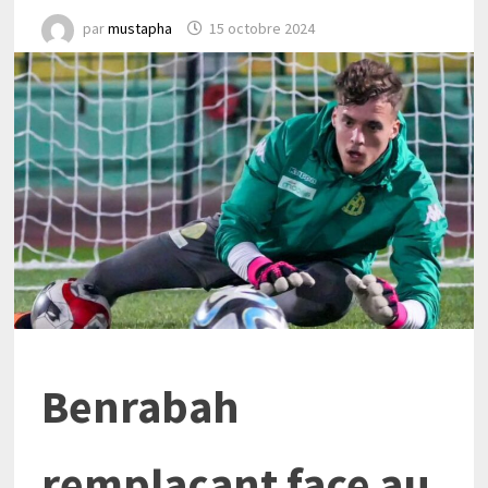
par
mustapha
15 octobre 2024
Benrabah
remplaçant face au