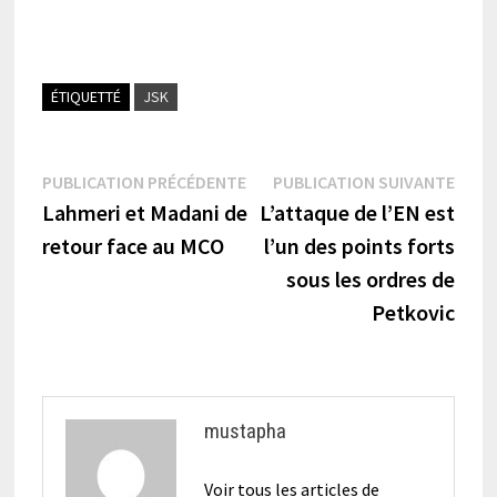
ÉTIQUETTÉ
JSK
Navigation
Publication
Publi
PUBLICATION PRÉCÉDENTE
PUBLICATION SUIVANTE
précédente :
suiva
Lahmeri et Madani de
L’attaque de l’EN est
de
retour face au MCO
l’un des points forts
l’article
sous les ordres de
Petkovic
mustapha
Voir tous les articles de