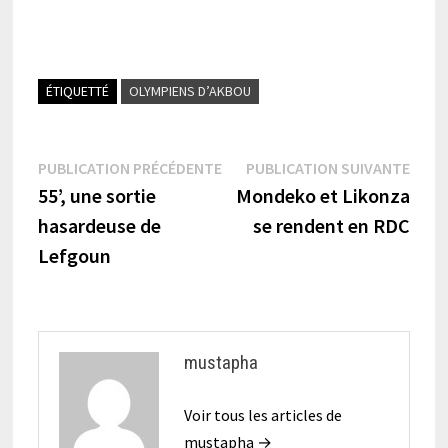
ÉTIQUETTÉ
OLYMPIENS D’AKBOU
Navigation
Publication
Publi
PUBLICATION PRÉCÉDENTE
PUBLICATION SUIVANTE
précédente :
suiva
55’, une sortie
Mondeko et Likonza
de
hasardeuse de
se rendent en RDC
l’article
Lefgoun
mustapha
Voir tous les articles de
mustapha →