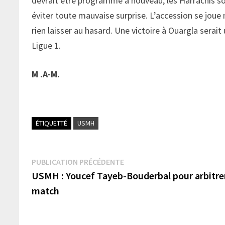
devrait être programmé à nouveau, les Harrachis so
éviter toute mauvaise surprise. L’accession se joue
rien laisser au hasard. Une victoire à Ouargla serait 
Ligue 1.
M .A-M.
ÉTIQUETTÉ
USMH
Navigation
Publication
PUBLICATION PRÉCÉDENTE
précédente :
USMH : Youcef Tayeb-Bouderbal pour arbitrer
de
match
l’article