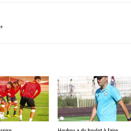
 →
spire
Houhou a du boulot à faire