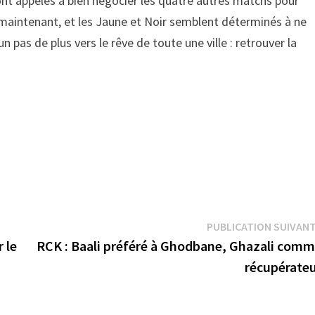
nt appelés à bien négocier les quatre autres matchs pour
 maintenant, et les Jaune et Noir semblent déterminés à ne
un pas de plus vers le rêve de toute une ville : retrouver la
PUBLICATION SUIVAN
 le
RCK : Baali préféré à Ghodbane, Ghazali com
récupérate