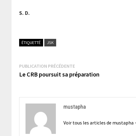
S. D.
ÉTIQUETTÉ
JSK
Navigation
Publication
PUBLICATION PRÉCÉDENTE
précédente :
Le CRB poursuit sa préparation
de
l’article
mustapha
Voir tous les articles de mustapha