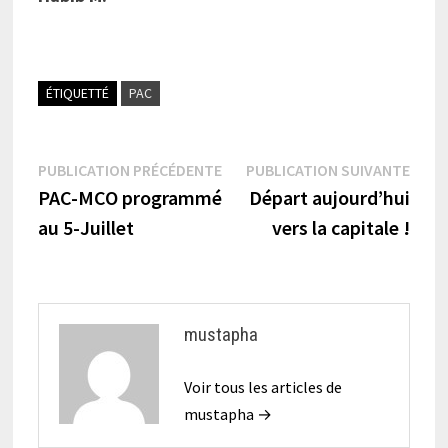
ÉTIQUETTÉ
PAC
Navigation
Publication
Publi
PUBLICATION PRÉCÉDENTE
PUBLICATION SUIVANTE
précédente :
suiva
PAC-MCO programmé
Départ aujourd’hui
de
au 5-Juillet
vers la capitale !
l’article
mustapha
Voir tous les articles de
mustapha →