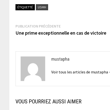
ÉTIQUETTÉ
USMH
Navigation
Publication
PUBLICATION PRÉCÉDENTE
précédente :
Une prime exceptionnelle en cas de victoire
de
l’article
mustapha
Voir tous les articles de mustapha
VOUS POURRIEZ AUSSI AIMER