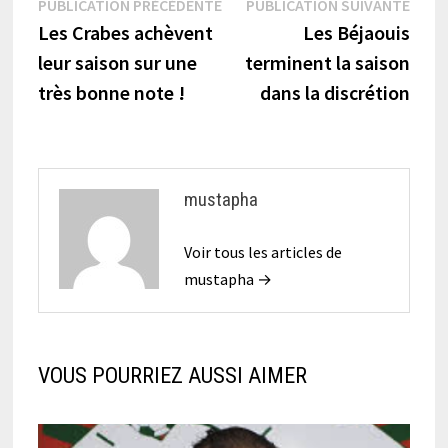
Navigation
Publication
Publi
PUBLICATION PRÉCÉDENTE
PUBLICATION SUIVANTE
précédente :
suiva
Les Crabes achèvent
Les Béjaouis
de
leur saison sur une
terminent la saison
l’article
très bonne note !
dans la discrétion
mustapha
Voir tous les articles de
mustapha →
VOUS POURRIEZ AUSSI AIMER