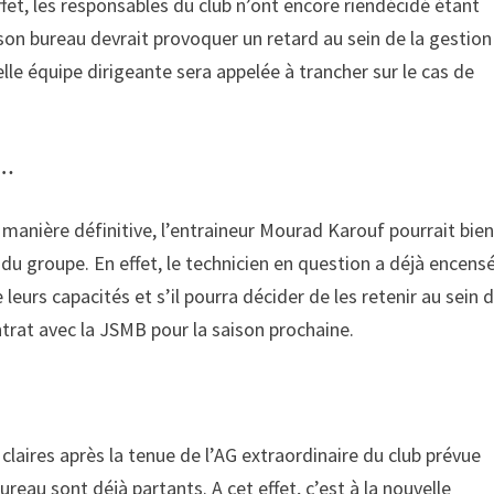
ffet, les responsables du club n’ont encore riendécidé étant
 son bureau devrait provoquer un retard au sein de la gestion
elle équipe dirigeante sera appelée à trancher sur le cas de
 …
 manière définitive, l’entraineur Mourad Karouf pourrait bie
du groupe. En effet, le technicien en question a déjà encens
eurs capacités et s’il pourra décider de les retenir au sein 
ntrat avec la JSMB pour la saison prochaine.
claires après la tenue de l’AG extraordinaire du club prévue
ureau sont déjà partants. A cet effet, c’est à la nouvelle