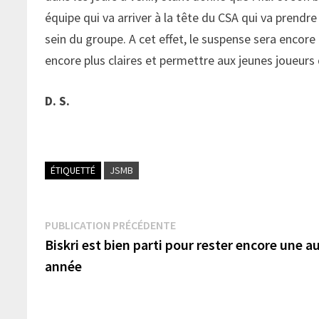
équipe qui va arriver à la tête du CSA qui va prend
sein du groupe. A cet effet, le suspense sera encor
encore plus claires et permettre aux jeunes joueurs 
D. S.
ÉTIQUETTÉ
JSMB
Navigation
Publication
PUBLICATION PRÉCÉDENTE
précédente :
Biskri est bien parti pour rester encore une a
de
année
l’article