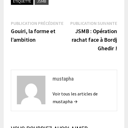
ÉTIQUETTÉ
JSMB
Navigation
Publication
Publi
PUBLICATION PRÉCÉDENTE
PUBLICATION SUIVANTE
précédente :
suiva
Gouiri, la forme et
JSMB : Opération
de
l’ambition
rachat face à Bordj
l’article
Ghedir !
mustapha
Voir tous les articles de
mustapha →