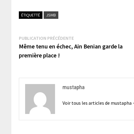
ÉTIQUETTÉ
JSMB
Navigation
Publication
PUBLICATION PRÉCÉDENTE
précédente :
Même tenu en échec, Ain Benian garde la
de
première place !
l’article
mustapha
Voir tous les articles de mustapha