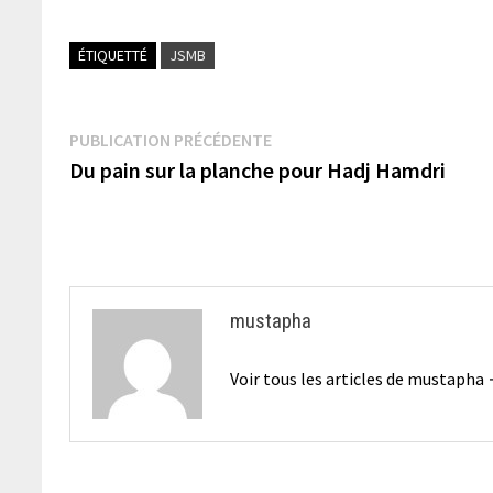
ÉTIQUETTÉ
JSMB
Navigation
Publication
PUBLICATION PRÉCÉDENTE
précédente :
Du pain sur la planche pour Hadj Hamdri
de
l’article
mustapha
Voir tous les articles de mustapha