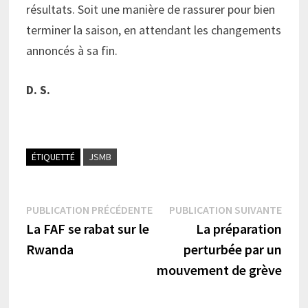
résultats. Soit une manière de rassurer pour bien
terminer la saison, en attendant les changements
annoncés à sa fin.
D. S.
ÉTIQUETTÉ
JSMB
Navigation
Publication
Publi
PUBLICATION PRÉCÉDENTE
PUBLICATION SUIVANTE
précédente :
suiva
La FAF se rabat sur le
La préparation
de
Rwanda
perturbée par un
l’article
mouvement de grève