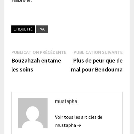
ÉTIQUETTÉ
PAC
Navigation
Publication
Publi
PUBLICATION PRÉCÉDENTE
PUBLICATION SUIVANTE
précédente :
suiva
Bouzahzah entame
Plus de peur que de
de
les soins
mal pour Bendouma
l’article
mustapha
Voir tous les articles de
mustapha →