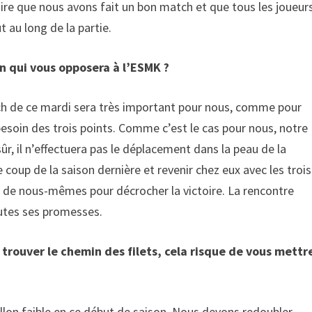
 dire que nous avons fait un bon match et que tous les joueur
ut au long de la partie.
 qui vous opposera à l’ESMK ?
ch de ce mardi sera très important pour nous, comme pour
 besoin des trois points. Comme c’est le cas pour nous, notre
ûr, il n’effectuera pas le déplacement dans la peau de la
 coup de la saison dernière et revenir chez eux avec les trois
ur de nous-mêmes pour décrocher la victoire. La rencontre
outes ses promesses.
trouver le chemin des filets, cela risque de vous mettr
illon faible en ce début de saison. Nous devons redoubler