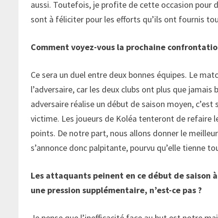
aussi. Toutefois, je profite de cette occasion pour
sont à féliciter pour les efforts qu’ils ont fournis to
Comment voyez-vous la prochaine confrontation
Ce sera un duel entre deux bonnes équipes. Le mat
l’adversaire, car les deux clubs ont plus que jamais
adversaire réalise un début de saison moyen, c’est s
victime. Les joueurs de Koléa tenteront de refaire le
points. De notre part, nous allons donner le meille
s’annonce donc palpitante, pourvu qu’elle tienne t
Les attaquants peinent en ce début de saison à 
une pression supplémentaire, n’est-ce pas ?
Je pense que l’inefficacité face au but est notre ma