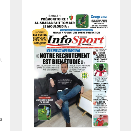
it
la