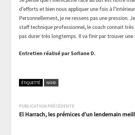
d’efforts et bien nous appliquer une fois à l’intérie
Personnellement, je ne ressens pas une pression. J
staff technique professionnel, le coach connait très 
pas durer très longtemps. Il va finir par trouver une 
Entretien réalisé par Sofiane D.
ÉTIQUETTÉ
NAHD
Navigation
Publication
PUBLICATION PRÉCÉDENTE
précédente :
El Harrach, les prémices d’un lendemain meil
de
l’article