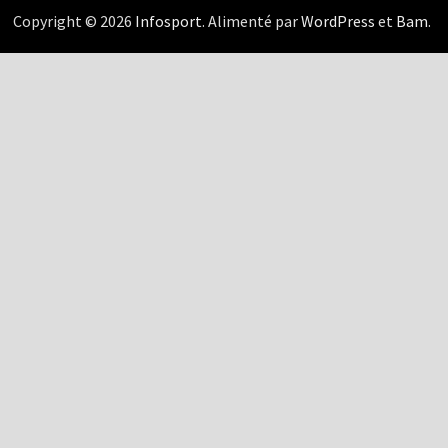
Copyright © 2026
Infosport
. Alimenté par
WordPress
et
Bam
.