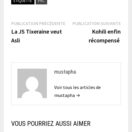
ÉTIQUETTÉ
PAC
Navigation
Publication
Publi
PUBLICATION PRÉCÉDENTE
PUBLICATION SUIVANTE
précédente :
suiva
La JS Tixeraine veut
Kohili enfin
de
Asli
récompensé
l’article
mustapha
Voir tous les articles de
mustapha →
VOUS POURRIEZ AUSSI AIMER