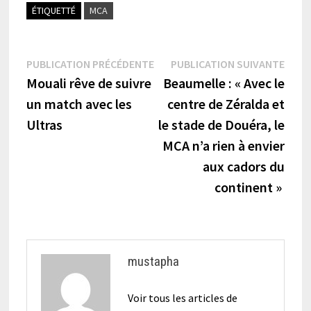
ÉTIQUETTÉ
MCA
Navigation
Publication
Publi
PUBLICATION PRÉCÉDENTE
PUBLICATION SUIVANTE
précédente :
suiva
Mouali rêve de suivre
Beaumelle : « Avec le
de
un match avec les
centre de Zéralda et
l’article
Ultras
le stade de Douéra, le
MCA n’a rien à envier
aux cadors du
continent »
mustapha
Voir tous les articles de