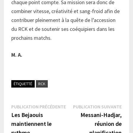
chaque point compte. Sa mission sera donc de
combiner vitesse, créativité et sang-froid afin de
contribuer pleinement à la quête de l’accession
du RCK et de soutenir ses coéquipiers dans les
prochains matchs.
M. A.
ÉTIQUETTÉ
RCK
Navigation
Publication
Publi
PUBLICATION PRÉCÉDENTE
PUBLICATION SUIVANTE
précédente :
suiva
Les Bejaouis
Messani-Hadjar,
de
maintiennent le
réunion de
l’article
rythme
planification