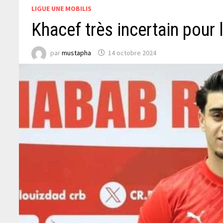
LIGUE UNE MOBILIS
Khacef très incertain pour
par
mustapha
14 octobre 2024