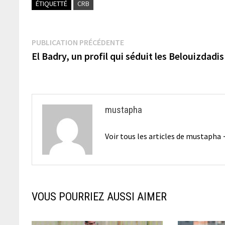
ÉTIQUETTÉ
CRB
Navigation
Publication
PUBLICATION PRÉCÉDENTE
précédente :
El Badry, un profil qui séduit les Belouizdadis
de
l’article
mustapha
Voir tous les articles de mustapha
VOUS POURRIEZ AUSSI AIMER