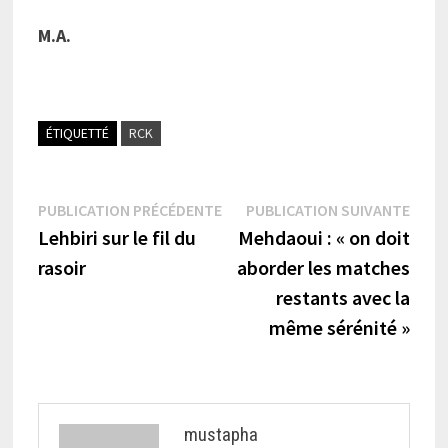
M.A.
ÉTIQUETTÉ
RCK
Navigation
Publication
Publi
PUBLICATION PRÉCÉDENTE
PUBLICATION SUIVANTE
précédente :
suiva
Lehbiri sur le fil du
Mehdaoui : « on doit
de
rasoir
aborder les matches
l’article
restants avec la
même sérénité »
mustapha