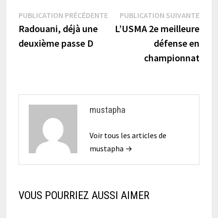
Navigation
Publication
Publi
PUBLICATION PRÉCÉDENTE
PUBLICATION SUIVANTE
précédente :
suiva
Radouani, déjà une
L’USMA 2e meilleure
de
deuxième passe D
défense en
l’article
championnat
mustapha
Voir tous les articles de
mustapha →
VOUS POURRIEZ AUSSI AIMER