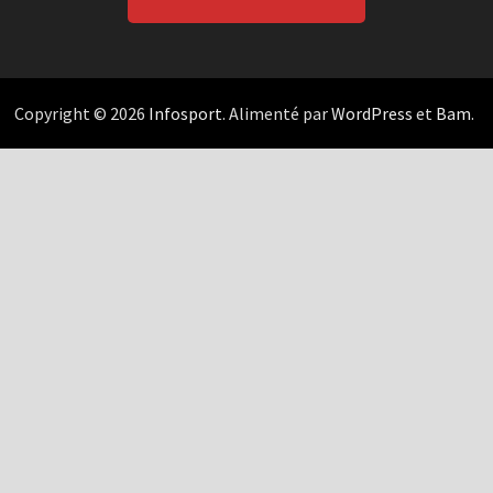
Copyright © 2026
Infosport
. Alimenté par
WordPress
et
Bam
.