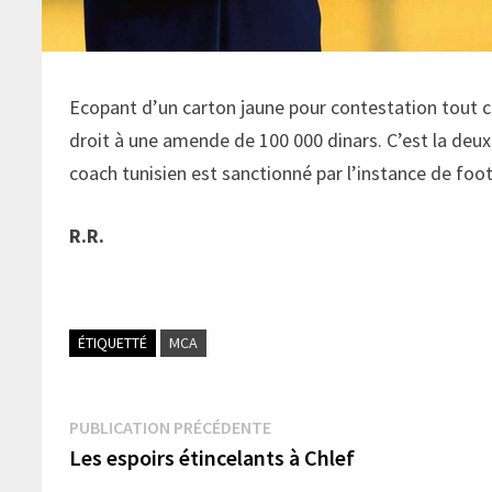
Ecopant d’un carton jaune pour contestation tout 
droit à une amende de 100 000 dinars. C’est la deuxi
coach tunisien est sanctionné par l’instance de fo
R.R.
ÉTIQUETTÉ
MCA
Navigation
Publication
PUBLICATION PRÉCÉDENTE
précédente :
Les espoirs étincelants à Chlef
de