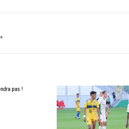
 →
endra pas !