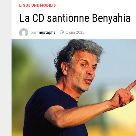
LIGUE UNE MOBILIS
La CD santionne Benyahia
par
mustapha
1 juin 2025