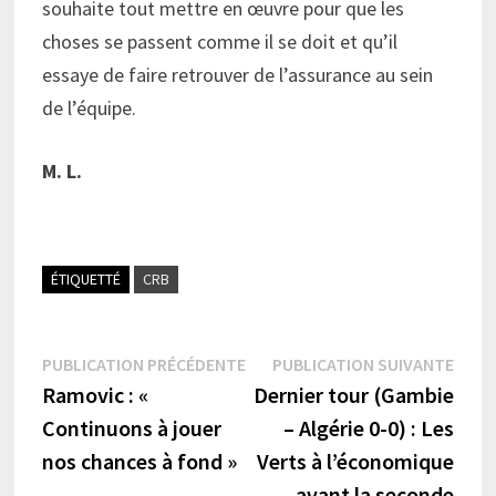
souhaite tout mettre en œuvre pour que les
choses se passent comme il se doit et qu’il
essaye de faire retrouver de l’assurance au sein
de l’équipe.
M. L.
ÉTIQUETTÉ
CRB
Navigation
Publication
Publi
PUBLICATION PRÉCÉDENTE
PUBLICATION SUIVANTE
précédente :
suiva
Ramovic : «
Dernier tour (Gambie
de
Continuons à jouer
– Algérie 0-0) : Les
l’article
nos chances à fond »
Verts à l’économique
avant la seconde