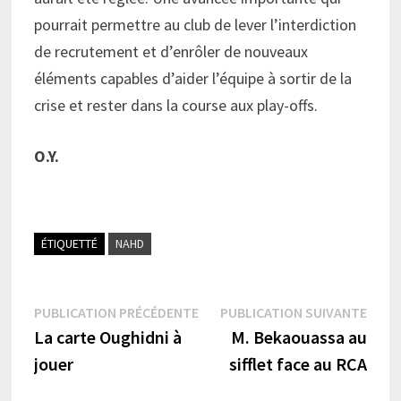
pourrait permettre au club de lever l’interdiction
de recrutement et d’enrôler de nouveaux
éléments capables d’aider l’équipe à sortir de la
crise et rester dans la course aux play-offs.
O.Y.
ÉTIQUETTÉ
NAHD
Navigation
Publication
Publi
PUBLICATION PRÉCÉDENTE
PUBLICATION SUIVANTE
précédente :
suiva
La carte Oughidni à
M. Bekaouassa au
de
jouer
sifflet face au RCA
l’article