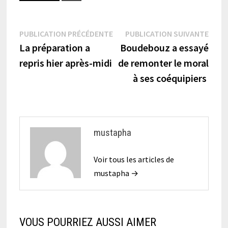
Navigation
Publication
Publi
PUBLICATION PRÉCÉDENTE
PUBLICATION SUIVANTE
précédente :
suiva
La préparation a
Boudebouz a essayé
de
repris hier après-midi
de remonter le moral
l’article
à ses coéquipiers
mustapha
Voir tous les articles de
mustapha →
VOUS POURRIEZ AUSSI AIMER