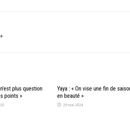
 →
Il n’est plus question
Yaya : « On vise une fin de saiso
s points »
en beauté »
025
29 mai 2024