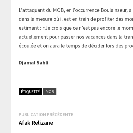
L’attaquant du MOB, en l’occurrence Boulainseur, a l
dans la mesure où il est en train de profiter des 
estimant : «Je crois que ce n’est pas encore le mom
actuellement pour passer nos vacances dans la tranq
écoulée et on aura le temps de décider lors des pr
Djamal Sahli
ÉTIQUETTÉ
MOB
Navigation
Publication
PUBLICATION PRÉCÉDENTE
précédente :
Afak Relizane
de