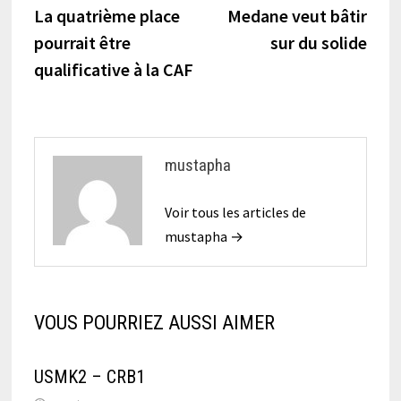
précédente :
suiva
La quatrième place
Medane veut bâtir
de
pourrait être
sur du solide
l’article
qualificative à la CAF
mustapha
Voir tous les articles de
mustapha →
VOUS POURRIEZ AUSSI AIMER
USMK2 – CRB1