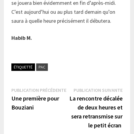
se jouera bien évidemment en fin d’après-midi.
C’est aujourd’hui ou au plus tard demain qu’on
saura à quelle heure précisément il débutera.
Habib M.
ÉTIQUETTÉ
PAC
Navigation
Publication
Publi
PUBLICATION PRÉCÉDENTE
PUBLICATION SUIVANTE
précédente :
suiva
Une première pour
La rencontre décalée
de
Bouziani
de deux heures et
l’article
sera retransmise sur
le petit écran